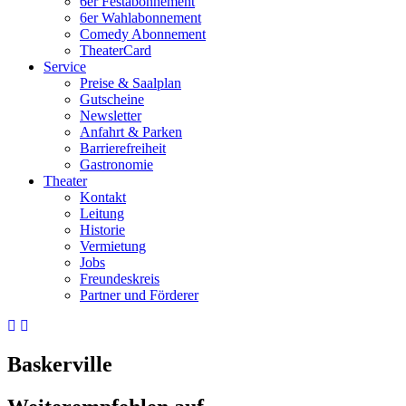
6er Festabonnement
6er Wahlabonnement
Comedy Abonnement
TheaterCard
Service
Preise & Saalplan
Gutscheine
Newsletter
Anfahrt & Parken
Barrierefreiheit
Gastronomie
Theater
Kontakt
Leitung
Historie
Vermietung
Jobs
Freundeskreis
Partner und Förderer
Baskerville