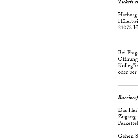
Tickets 
Harburg
Hölertwi
21073 
Bei Frag
Öffnungs
Kolleg*i
oder per
Barrieref
Das Harb
Zugang i
Parkette
Gehen Si