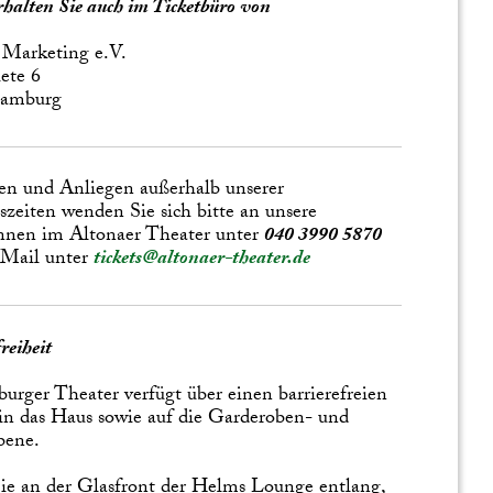
erhalten Sie auch im Ticketbüro von
 Marketing e.V.
ete 6
Hamburg
en und Anliegen außerhalb unserer
zeiten wenden Sie sich bitte an unsere
nnen im Altonaer Theater unter
040 3990 5870
 Mail unter
tickets@altonaer-theater.de
reiheit
urger Theater verfügt über einen barrierefreien
n das Haus sowie auf die Garderoben- und
bene.
e an der Glasfront der Helms Lounge entlang,