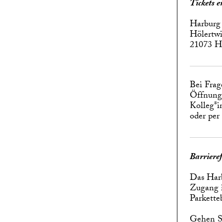
Tickets 
Harburg
Hölertwi
21073 
Bei Frag
Öffnungs
Kolleg*i
oder per
Barrieref
Das Harb
Zugang i
Parkette
Gehen Si