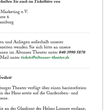
erhalten Sie auch im Ticketbüro von
 Marketing e.V.
ete 6
Hamburg
en und Anliegen außerhalb unserer
zeiten wenden Sie sich bitte an unsere
nnen im Altonaer Theater unter
040 3990 5870
 Mail unter
tickets@altonaer-theater.de
reiheit
urger Theater verfügt über einen barrierefreien
n das Haus sowie auf die Garderoben- und
bene.
e an der Glasfront der Helms Lounge entlang,