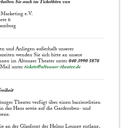
erhalten Sie auch im Ticketbüro von
 Marketing e.V.
ete 6
Hamburg
en und Anliegen außerhalb unserer
zeiten wenden Sie sich bitte an unsere
nnen im Altonaer Theater unter
040 3990 5870
 Mail unter
tickets@altonaer-theater.de
reiheit
urger Theater verfügt über einen barrierefreien
n das Haus sowie auf die Garderoben- und
bene.
e an der Glasfront der Helms Lounge entlang,