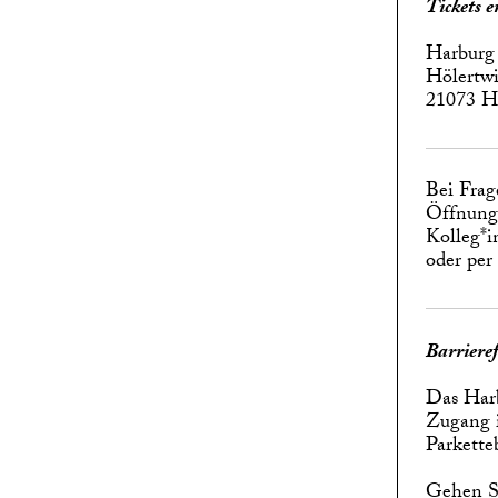
Tickets 
Harburg
Hölertwi
21073 
Bei Frag
Öffnungs
Kolleg*i
oder per
Barrieref
Das Harb
Zugang i
Parkette
Gehen Si