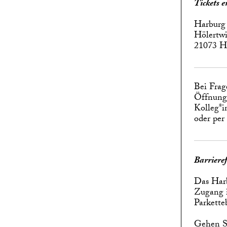
Tickets 
Harburg
Hölertwi
21073 
Bei Frag
Öffnungs
Kolleg*i
oder per
Barrieref
Das Harb
Zugang i
Parkette
Gehen Si