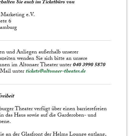
erhalten Sie auch im Ticketbüro von
 Marketing e.V.
ete 6
Hamburg
en und Anliegen außerhalb unserer
zeiten wenden Sie sich bitte an unsere
nnen im Altonaer Theater unter
040 3990 5870
 Mail unter
tickets@altonaer-theater.de
reiheit
urger Theater verfügt über einen barrierefreien
n das Haus sowie auf die Garderoben- und
bene.
e an der Glasfront der Helms Lounge entlang,