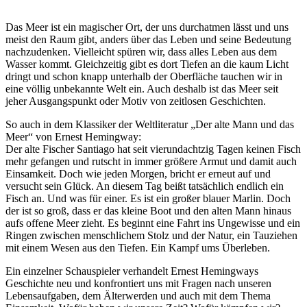
Das Meer ist ein magischer Ort, der uns durchatmen lässt und uns
meist den Raum gibt, anders über das Leben und seine Bedeutung
nachzudenken. Vielleicht spüren wir, dass alles Leben aus dem
Wasser kommt. Gleichzeitig gibt es dort Tiefen an die kaum Licht
dringt und schon knapp unterhalb der Oberfläche tauchen wir in
eine völlig unbekannte Welt ein. Auch deshalb ist das Meer seit
jeher Ausgangspunkt oder Motiv von zeitlosen Geschichten.
So auch in dem Klassiker der Weltliteratur „Der alte Mann und das
Meer“ von Ernest Hemingway:
Der alte Fischer Santiago hat seit vierundachtzig Tagen keinen Fisch
mehr gefangen und rutscht in immer größere Armut und damit auch
Einsamkeit. Doch wie jeden Morgen, bricht er erneut auf und
versucht sein Glück. An diesem Tag beißt tatsächlich endlich ein
Fisch an. Und was für einer. Es ist ein großer blauer Marlin. Doch
der ist so groß, dass er das kleine Boot und den alten Mann hinaus
aufs offene Meer zieht. Es beginnt eine Fahrt ins Ungewisse und ein
Ringen zwischen menschlichem Stolz und der Natur, ein Tauziehen
mit einem Wesen aus den Tiefen. Ein Kampf ums Überleben.
Ein einzelner Schauspieler verhandelt Ernest Hemingways
Geschichte neu und konfrontiert uns mit Fragen nach unseren
Lebensaufgaben, dem Älterwerden und auch mit dem Thema