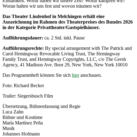
Einsamkeit. Wofür haben wir unsere Zeit? Wofür kämpfen wir?
Woran halten wir uns fest und wovon träumen wir?
Das Theater Lindenhof in Melchingen erhält eine
Auszeichnung im Rahmen des Theaterpreises des Bundes 2026
in der Kategorie Privattheater/Gastspielhäuser.
Aufführungsdauer:
ca. 2 Std. inkl. Pause
Aufführungsrechte:
By special arrangement with The Patrick and
Carol Hemingway Revocable Living Trust, The Hemingway
Family Trust, and Hemingway Copyrights, LLC, c/o The Gersh
Agency, 41 Madison Ave. floor 29, New York, New York 10010
Das Programmheft können Sie sich
hier
anschauen.
Foto: Richard Becker
Trailer: Siegersbusch Film
Übersetzung, Bühnenfassung und Regie
Luca Zahn
Bühne und Kostüme
María Martínez Peña
Musik
Johannes Hofmann