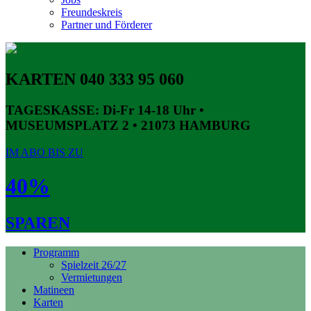
Freundeskreis
Partner und Förderer
KARTEN 040 333 95 060
TAGESKASSE:
Di-Fr 14-18 Uhr •
MUSEUMSPLATZ 2 • 21073 HAMBURG
IM ABO BIS ZU
40%
SPAREN
Programm
Spielzeit 26/27
Vermietungen
Matineen
Karten