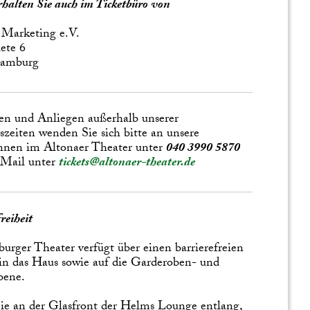
erhalten Sie auch im Ticketbüro von
 Marketing e.V.
ete 6
Hamburg
en und Anliegen außerhalb unserer
zeiten wenden Sie sich bitte an unsere
nnen im Altonaer Theater unter
040 3990 5870
 Mail unter
tickets@altonaer-theater.de
reiheit
urger Theater verfügt über einen barrierefreien
n das Haus sowie auf die Garderoben- und
bene.
e an der Glasfront der Helms Lounge entlang,