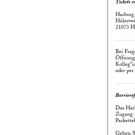
Tickets 
Harburg
Hölertwi
21073 
Bei Frag
Öffnungs
Kolleg*i
oder per
Barrieref
Das Harb
Zugang i
Parkette
Gehen Si