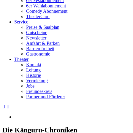
6er Festabonnement
6er Wahlabonnement
Comedy Abonnement
TheaterCard
Service
Preise & Saalplan
Gutscheine
Newsletter
Anfahrt & Parken
Barrierefreiheit
Gastronomie
Theater
Kontakt
Leitung
Historie
Vermietung
Jobs
Freundeskreis
Partner und Förderer
Die Känguru-Chroniken