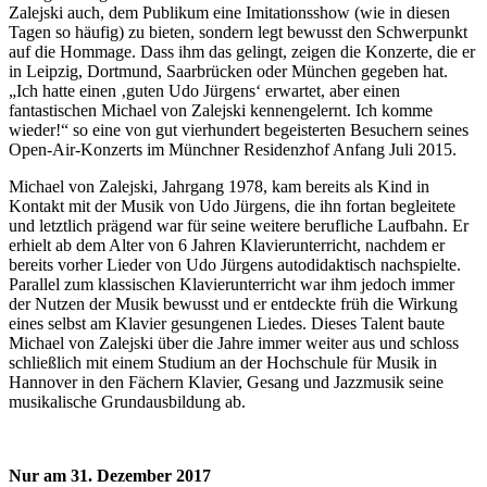
Zalejski auch, dem Publikum eine Imitationsshow (wie in diesen
Tagen so häufig) zu bieten, sondern legt bewusst den Schwerpunkt
auf die Hommage. Dass ihm das gelingt, zeigen die Konzerte, die er
in Leipzig, Dortmund, Saarbrücken oder München gegeben hat.
„Ich hatte einen ‚guten Udo Jürgens‘ erwartet, aber einen
fantastischen Michael von Zalejski kennengelernt. Ich komme
wieder!“ so eine von gut vierhundert begeisterten Besuchern seines
Open-Air-Konzerts im Münchner Residenzhof Anfang Juli 2015.
Michael von Zalejski, Jahrgang 1978, kam bereits als Kind in
Kontakt mit der Musik von Udo Jürgens, die ihn fortan begleitete
und letztlich prägend war für seine weitere berufliche Laufbahn. Er
erhielt ab dem Alter von 6 Jahren Klavierunterricht, nachdem er
bereits vorher Lieder von Udo Jürgens autodidaktisch nachspielte.
Parallel zum klassischen Klavierunterricht war ihm jedoch immer
der Nutzen der Musik bewusst und er entdeckte früh die Wirkung
eines selbst am Klavier gesungenen Liedes. Dieses Talent baute
Michael von Zalejski über die Jahre immer weiter aus und schloss
schließlich mit einem Studium an der Hochschule für Musik in
Hannover in den Fächern Klavier, Gesang und Jazzmusik seine
musikalische Grundausbildung ab.
Nur am 31. Dezember 2017