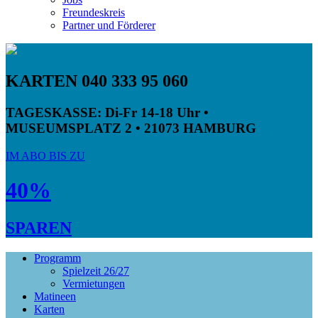
Freundeskreis
Partner und Förderer
KARTEN 040 333 95 060
TAGESKASSE:
Di-Fr 14-18 Uhr •
MUSEUMSPLATZ 2 • 21073 HAMBURG
IM ABO BIS ZU
40%
SPAREN
Programm
Spielzeit 26/27
Vermietungen
Matineen
Karten