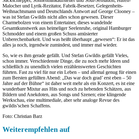
Sackschlepper, Sonnenbankaufsteller und Soul-Sensation, Hafen-
Malocher und Lyrik-Rezitator, Fabrik-Besetzer, Gelegenheits-
Weihnachtsmann und Deutschlands Antwort auf George Clooney –
was ist Stefan Gwildis nicht alles schon gewesen. Dieser
Charmebolzen von einem Entertainer, dieses wandelnde
Gesamtkunstwerk aus heimeliger Seelenruhe, original Hamburger
Schmodder und einem großen Schuss amüsierter
Unberechenbarkeit. Und was heißt überhaupt „gewesen“: Er ist das
alles ja noch, irgendwie zumindest, und immer mal wieder.
So, wie es ihm gerade gefällt. Und Stefan Gwildis gefällt Vieles,
schon immer. Verschiedenste Dinge, die zu noch mehr Ideen und
schließlich zu unendlich vielen erzählenswerten Geschichten
führten. Fast zu viel für nur ein Leben – und allemal genug für einen
zum Bersten gefüllten Abend: „Das war doch grad’ erst eben – 50
Jahre auf der Bühne“ ist daher weit mehr als ein Konzert, es ist eine
wunderbare Mixtur aus Hits und noch zu hebenden Schätzen, aus
Bildern und Anekdoten, aus Songs und Szenen; eine klingende
Werkschau, eine multimediale, aber sehr analoge Revue des
gwildis’schen Schaffens.
Foto: Christian Barz
Weiterempfehlen auf