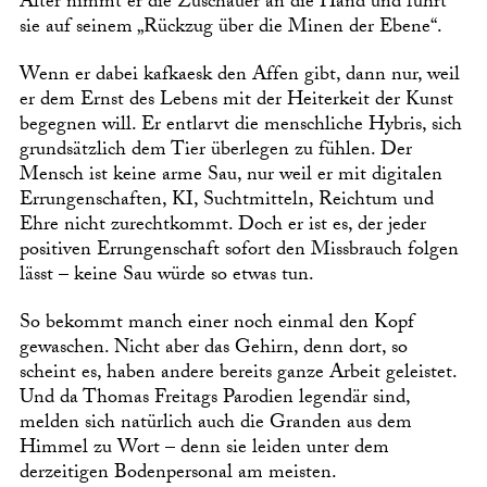
Alter nimmt er die Zuschauer an die Hand und führt
sie auf seinem „Rückzug über die Minen der Ebene“.
Wenn er dabei kafkaesk den Affen gibt, dann nur, weil
er dem Ernst des Lebens mit der Heiterkeit der Kunst
begegnen will. Er entlarvt die menschliche Hybris, sich
grundsätzlich dem Tier überlegen zu fühlen. Der
Mensch ist keine arme Sau, nur weil er mit digitalen
Errungenschaften, KI, Suchtmitteln, Reichtum und
Ehre nicht zurechtkommt. Doch er ist es, der jeder
positiven Errungenschaft sofort den Missbrauch folgen
lässt – keine Sau würde so etwas tun.
So bekommt manch einer noch einmal den Kopf
gewaschen. Nicht aber das Gehirn, denn dort, so
scheint es, haben andere bereits ganze Arbeit geleistet.
Und da Thomas Freitags Parodien legendär sind,
melden sich natürlich auch die Granden aus dem
Himmel zu Wort – denn sie leiden unter dem
derzeitigen Bodenpersonal am meisten.