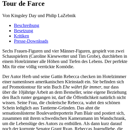
Tour de Farce
Von Kingsley Day und Philip LaZebnik
Beschreibung
Besetzung
Kritiken
Presse-Downloads
Sechs Frauen-Figuren und vier Männer-Figuren, gespielt von zwei
Schauspielern (Caroline Kiesewetter und Tim Grobe), durchleben in
einem Hotelzimmer alle Höhen und Tiefen des Lebens. Der perfekte
Mix für eine völlig verrückte Komödie.
Der Autor Herb und seine Gattin Rebecca checken im Hotelzimmer
einer namenlosen amerikanischen Kleinstadt ein. Sie befinden sich
auf Promotiontour für sein Buch
Ehe währt für immer
, nur dass
über die 10jährige Arbeit an dem Bestseller, seine eigene Beziehung
den Bach runter gegangen ist, darf die Öffentlichkeit natürlich nicht
wissen. Seine Frau, die cholerische Rebecca, wahrt den schönen
Schein lediglich aus Tantieme-Gründen. Das ahnt die
sensationslüsterne Boulevardreporterin Pam Blair und postiert sich,
zusammen mit ihrem schwedischen Kameramann im Wandschrank,
um die Lebenslüge des Autors zu enthüllen. Als dann kurz darauf
noch der korrupte Senator Grant Ryan, Rebeccas Jugendliebe, die